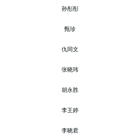
孙彤彤
甄珍
仇同文
张晓玮
胡永胜
李王婷
李晓君