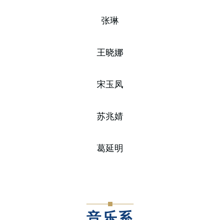
张琳
王晓娜
宋玉凤
苏兆婧
葛延明
音乐系