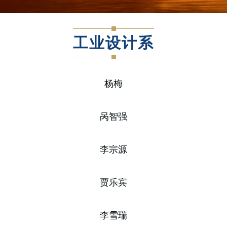
工业设计系
杨梅
呙智强
李宗源
贾乐宾
李雪瑞