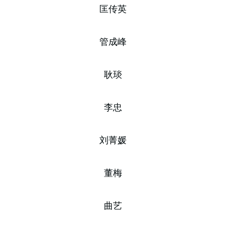
匡传英
管成峰
耿琰
李忠
刘菁媛
董梅
曲艺