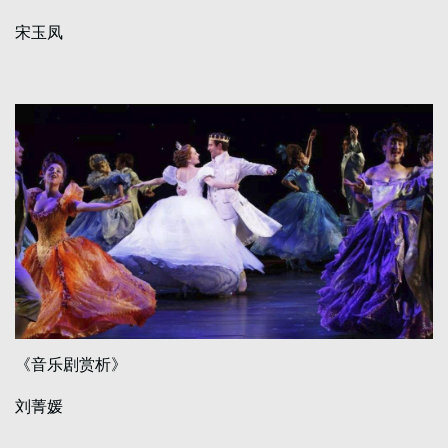
宋玉凤
《音乐剧赏析》
刘菁媛