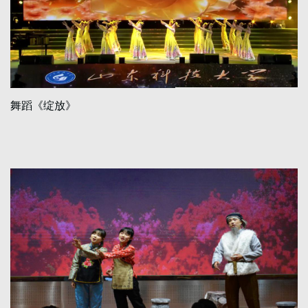
舞蹈《绽放》