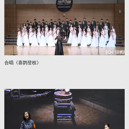
合唱《喜鹊登枝》