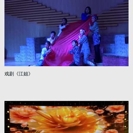
戏剧《江姐》