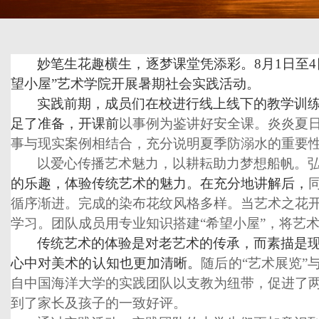
妙笔生花趣横生，逐梦课堂凭添彩。
8月1日至
望小屋”艺术学院开展暑期社会实践活动
。
实践前期，成员们在校进行线上线下的教学训
足了准备
，
开课前
以事例为鉴讲好安全课。炎炎夏
事与现实案例相结合，充分说明夏季防溺水的重要
以爱心传播艺术魅力，以耕耘助力梦想船帆。
的乐趣
，
体验传统艺术的魅力。在充分地讲解后，
循序渐进。
完成
的染布
花纹
风格多样。当艺术之花
学习。团队成员
用
专业知识
搭建
“希望小屋”
，将艺
传统艺术的体验是对老艺术的传承，而素描是
心中对美术的认知也更加清晰。
随后的
“艺术展览”
自中国海洋大学的实践团队以支教为纽带，促进了
到了家长及孩子的一致好评。