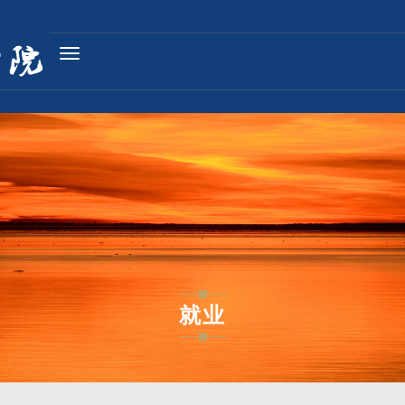
Toggle
navigation
就业