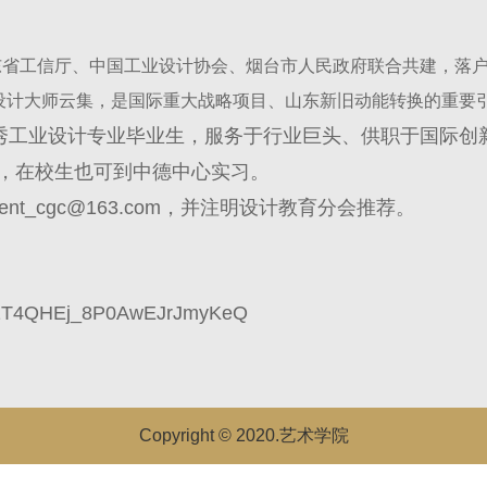
工信厅、中国工业设计协会、烟台市人民政府联合共建，落户
设计大师云集，是国际重大战略项目、山东新旧动能转换的重要
工业设计专业毕业生，服务于行业巨头、供职于国际创
，在校生也可到中德中心实习。
ment_cgc@163.com，并注明设计教育分会推荐。
1T4QHEj_8P0AwEJrJmyKeQ
Copyright © 2020.艺术学院