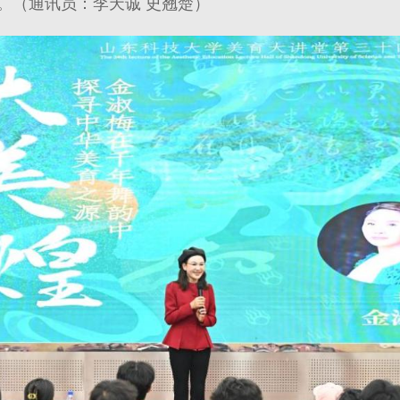
。（通讯员：李天诚 史翘楚）