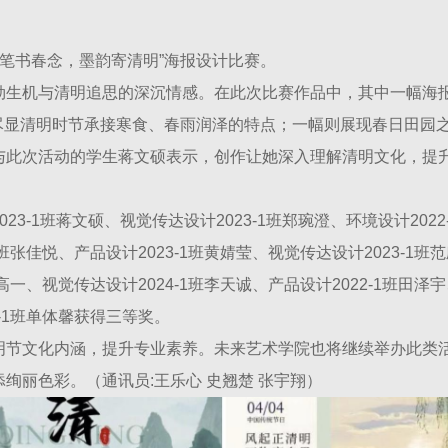
绘笔书春念，墨韵寄清明”海报设计比赛。
勃生机与清明追思的深沉情感。在此次比赛作品中，其中一幅海
，尽显清明时节承接寒食、春雨润泽的特点；一幅则展现春日田园
与此次活动的学生蒋文硕表示，创作让她深入理解清明文化，提
-1班蒋文硕、视觉传达设计2023-1班郑琬澄、环境设计2022
2班张佳悦、产品设计2023-1班黄婧莹、视觉传达设计2023-1
高一、视觉传达设计2024-1班李天诚、产品设计2022-1班田泽宇、
3-1班单体馨获得三等奖。
明节文化内涵，提升专业素养。未来艺术学院也将继续举办此类
绚丽色彩。（通讯员:王乐心 史翘楚 张宇翔）