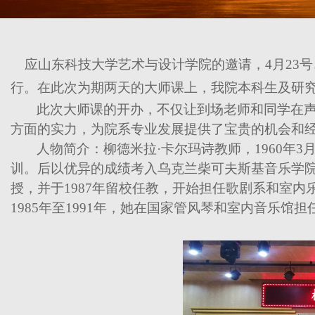
应山东科技大学艺术与设计学院的邀请，
4
月
23
号
行。在此次为期两天的大师课上，我院本科生及研
此次大师课的开办，不仅让到场老师和同学在
方面的实力，为院系专业发展提供了宝贵的机会和
人物简介：柳德米拉·卡尔玛诗教师，
1960
年
3
训。后以优异的成绩考入乌克兰柴可夫斯基音乐学
授，并于
1987
年留校任教，开始担任歌剧系和室内
1985
年至
1991
年，她在国家管风琴和室内音乐馆担