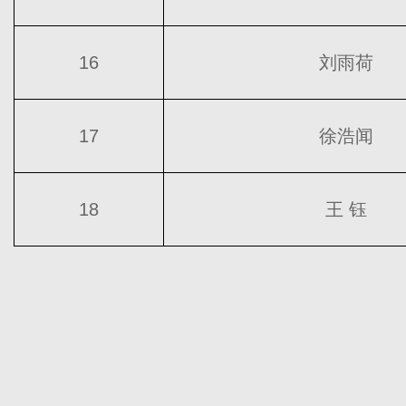
16
刘雨荷
17
徐浩闻
18
王 钰