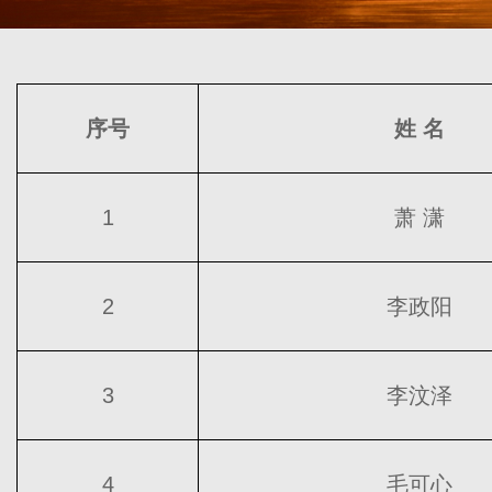
序号
姓 名
1
萧 潇
2
李政阳
3
李汶泽
4
毛可心